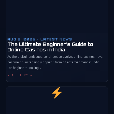
AUG 9, 2026 · LATEST NEWS
The Ultimate Beginner’s Guide to
Online Casinos in India
As the digital landscape continues to evolve, online casinos have
become an increasingly popular form of entertainment in India.
For beginners looking…
READ STORY →