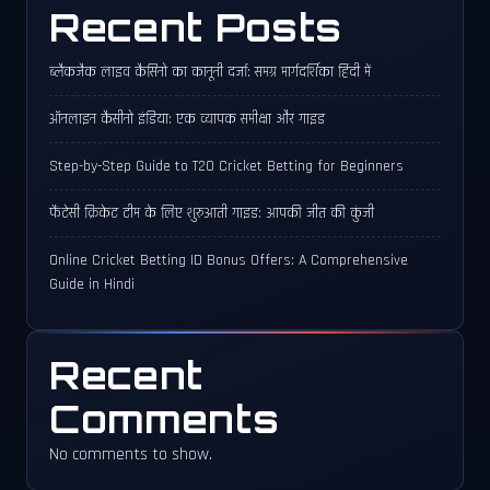
Recent Posts
ब्लैकजैक लाइव कैसिनो का कानूनी दर्जा: समग्र मार्गदर्शिका हिंदी में
ऑनलाइन कैसीनो इंडिया: एक व्यापक समीक्षा और गाइड
Step-by-Step Guide to T20 Cricket Betting for Beginners
फैंटेसी क्रिकेट टीम के लिए शुरुआती गाइड: आपकी जीत की कुंजी
Online Cricket Betting ID Bonus Offers: A Comprehensive
Guide in Hindi
Recent
Comments
No comments to show.