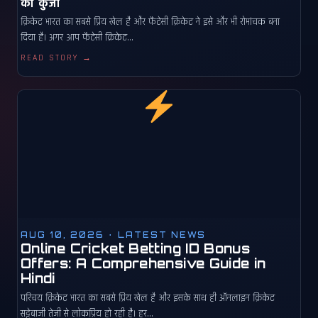
की कुंजी
क्रिकेट भारत का सबसे प्रिय खेल है और फैंटेसी क्रिकेट ने इसे और भी रोमांचक बना
दिया है। अगर आप फैंटेसी क्रिकेट…
READ STORY →
AUG 10, 2026 · LATEST NEWS
Online Cricket Betting ID Bonus
Offers: A Comprehensive Guide in
Hindi
परिचय क्रिकेट भारत का सबसे प्रिय खेल है और इसके साथ ही ऑनलाइन क्रिकेट
सट्टेबाजी तेजी से लोकप्रिय हो रही है। हर…