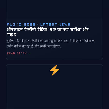
AUG 10, 2026 · LATEST NEWS
ऑनलाइन कैसीनो इंडिया: एक व्यापक समीक्षा और
गाइड
भूमिका और ऑनलाइन कैसीनो का बढ़ता हुआ महत्व भारत में ऑनलाइन कैसीनो का
उद्योग तेजी से बढ़ रहा है, और इसकी लोकप्रियता…
READ STORY →