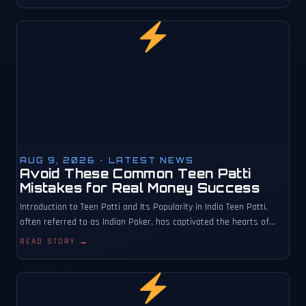
AUG 9, 2026 · LATEST NEWS
Avoid These Common Teen Patti
Mistakes for Real Money Success
Introduction to Teen Patti and Its Popularity in India Teen Patti,
often referred to as Indian Poker, has captivated the hearts of…
READ STORY →