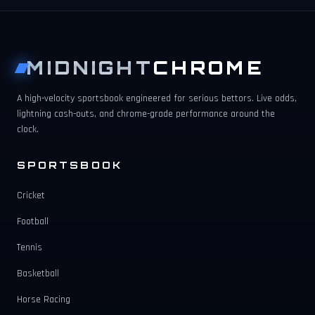
MIDNIGHT
CHROME
A high-velocity sportsbook engineered for serious bettors. Live odds,
lightning cash-outs, and chrome-grade performance around the
clock.
SPORTSBOOK
Cricket
Football
Tennis
Basketball
Horse Racing